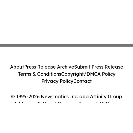
About
Press Release Archive
Submit Press Release
Terms & Conditions
Copyright/DMCA Policy
Privacy Policy
Contact
© 1995-2026 Newsmatics Inc. dba Affinity Group
Publishing & Nepal Business Channel. All Rights
Reserved.
Cookie Settings / Your Privacy Choices